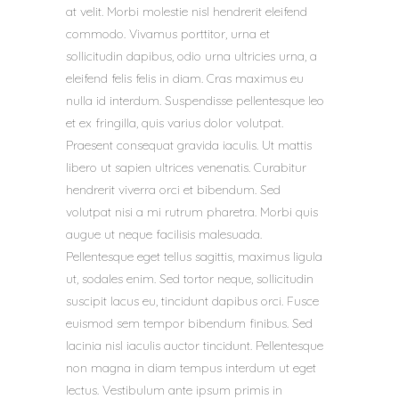
at velit. Morbi molestie nisl hendrerit eleifend
commodo. Vivamus porttitor, urna et
sollicitudin dapibus, odio urna ultricies urna, a
eleifend felis felis in diam. Cras maximus eu
nulla id interdum. Suspendisse pellentesque leo
et ex fringilla, quis varius dolor volutpat.
Praesent consequat gravida iaculis. Ut mattis
libero ut sapien ultrices venenatis. Curabitur
hendrerit viverra orci et bibendum. Sed
volutpat nisi a mi rutrum pharetra. Morbi quis
augue ut neque facilisis malesuada.
Pellentesque eget tellus sagittis, maximus ligula
ut, sodales enim. Sed tortor neque, sollicitudin
suscipit lacus eu, tincidunt dapibus orci. Fusce
euismod sem tempor bibendum finibus. Sed
lacinia nisl iaculis auctor tincidunt. Pellentesque
non magna in diam tempus interdum ut eget
lectus. Vestibulum ante ipsum primis in