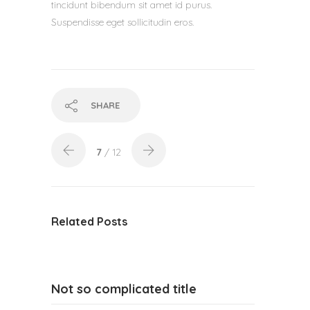
tincidunt bibendum sit amet id purus.
Suspendisse eget sollicitudin eros.
SHARE
7
/ 12
Related Posts
Not so complicated title