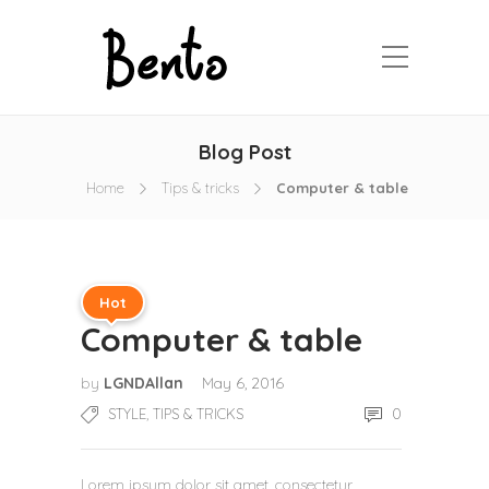
Blog Post
Home
Tips & tricks
Computer & table
Hot
Computer & table
by
LGNDAllan
May 6, 2016
,
0
STYLE
TIPS & TRICKS
Lorem ipsum dolor sit amet, consectetur