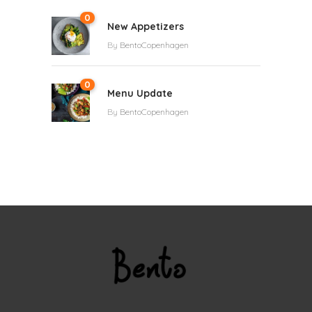
0
New Appetizers
By
BentoCopenhagen
0
Menu Update
By
BentoCopenhagen